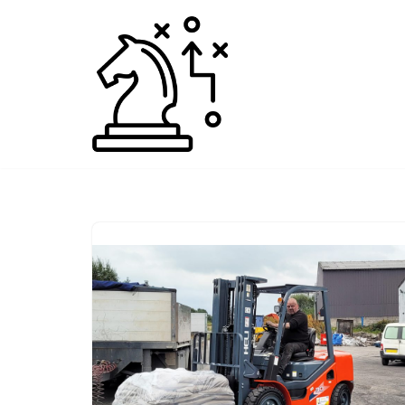
Skip
to
content