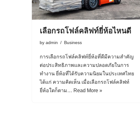
เลือกรถโฟล์คลิฟท์ยี่ห้อไหนดี
by
admin
Business
การเลือกรถโฟล์คลิฟท์ยี่ห้อที่ดีมีความสำคัญ
ต่อประสิทธิภาพและความปลอดภัยในการ
ทำงาน ยี่ห้อที่ได้รับความนิยมในประเทศไทย
ได้แก่ ความคิดเห็น เมื่อเลือกรถโฟล์คลิฟท์
ยี่ห้อใดก็ตาม…
Read More »